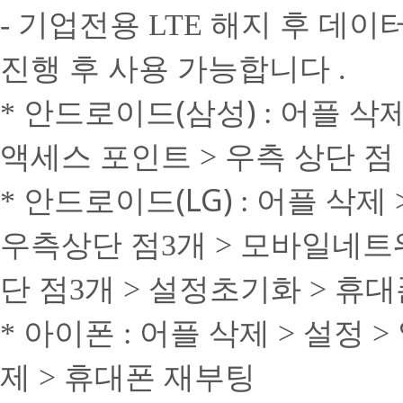
기업전용
해지 후 데이터
-
LTE
진행 후 사용 가능합니다
.
안드로이드(삼성)
어플 삭
*
:
액세스 포인트
상단 점
> 우측
안드로이드(LG)
어플 삭제
*
:
우측상단 점3개 > 모바일네트
단 점3개 > 설정초기화 > 휴
아이폰
어플 삭제
설정
*
:
>
>
제
휴대폰 재부팅
>