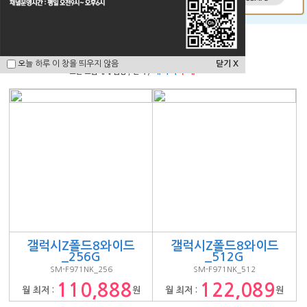
u
s
행사모델
오늘 하루 이 창을 띄우지 않음
닫기 X
오늘 하루 이 창을 띄우지 않음
닫기 X
갤럭시Z폴드8와이드
갤럭시Z폴드8와이드
_256G
_512G
SM-F971NK_256
SM-F971NK_512
110,888
122,089
월 최저 :
원
월 최저 :
원