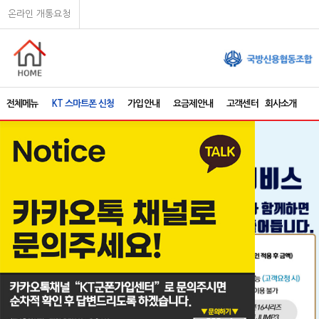
온라인 개통요청
전체메뉴
KT 스마트폰 신청
가입안내
요금제안내
고객센터
회사소개
P
N
r
e
e
x
v
t
i
o